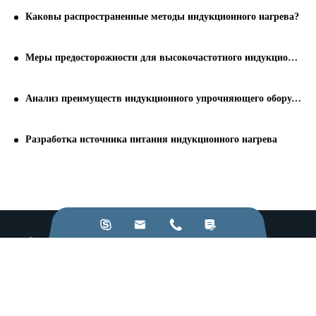
Каковы распространенные методы индукционного нагрева?
Меры предосторожности для высокочастотного индукционного нагревательного оборудования и закалки станков
Анализ преимуществ индукционного упрочняющего оборудования
Разработка источника питания индукционного нагрева




Позвоните нам:
+86-28-84211110
Напишите нам:
jkz@cn-jkz.com
NO. 688th South Baoguang Road, Xindu District, Chengdu
City, Sichuan Province, China