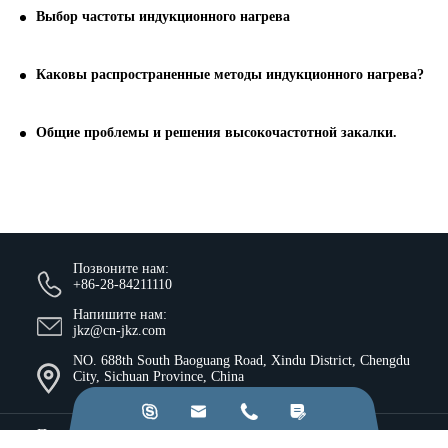
Выбор частоты индукционного нагрева
Каковы распространенные методы индукционного нагрева?
Общие проблемы и решения высокочастотной закалки.
Позвоните нам:
+86-28-84211110
Напишите нам:
jkz@cn-jkz.com
NO. 688th South Baoguang Road, Xindu District, Chengdu
City, Sichuan Province, China




Продукты