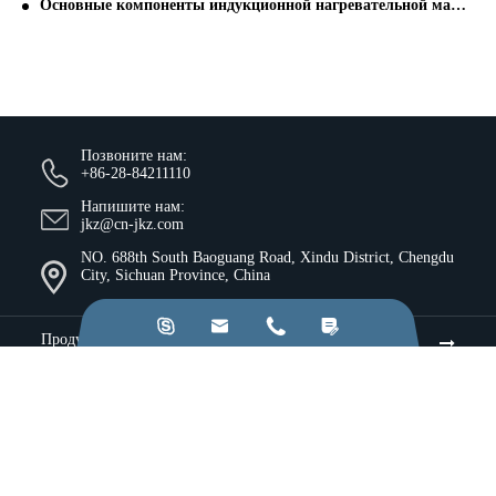
Основные компоненты индукционной нагревательной машины
Позвоните нам:
+86-28-84211110
Напишите нам:
jkz@cn-jkz.com
NO. 688th South Baoguang Road, Xindu District, Chengdu
City, Sichuan Province, China




Продукты
Компания
Ресурсы и идеи
Услуги