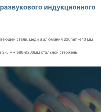
развукового индукционного
жавеющей стали, меди и алюминия ø20mm-ø40 мм
ы 2-5 мм ø80-ø200мм стальной стержень