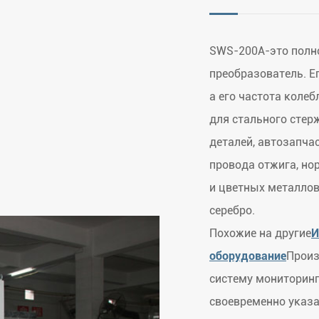
SWS-200A-это полн
преобразователь. Е
а его частота колеб
для стального стер
деталей, автозапча
провода отжига, но
и цветных металлов
серебро.
Похожие на другие
И
оборудование
Произ
систему мониторинг
своевременно указа