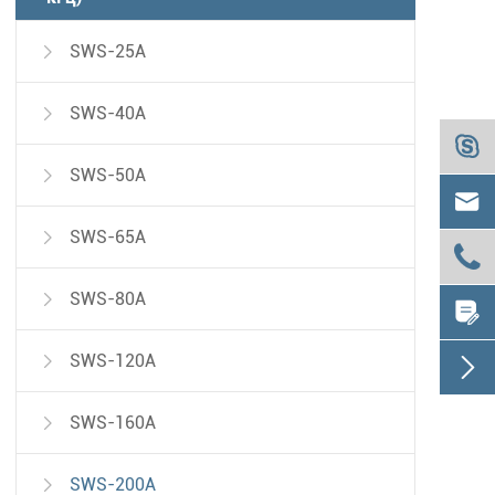
SWS-25A

SWS-40A


SWS-50A


SWS-65A


SWS-80A


SWS-120A


SWS-160A

SWS-200A
