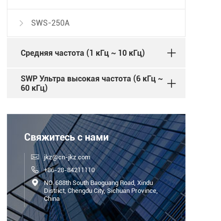
SWS-250A

Средняя частота (1 кГц ~ 10 кГц)
SWP Ультра высокая частота (6 кГц ~
60 кГц)
Свяжитесь с нами

jkz@cn-jkz.com

+86-28-84211110

NO. 688th South Baoguang Road, Xindu
District, Chengdu City, Sichuan Province,
China