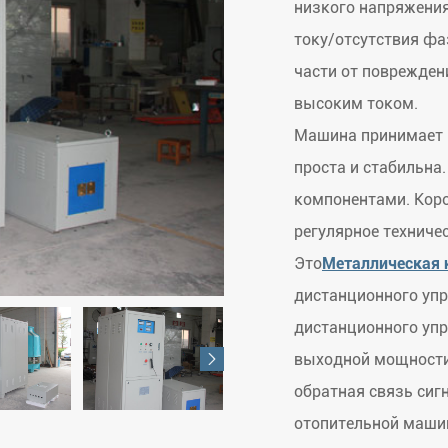
низкого напряжения
току/отсутствия ф
части от поврежде
высоким током.
Машина принимает м
проста и стабильна
компонентами. Коро
регулярное техниче
Это
Металлическая 
дистанционного уп
дистанционного упр
выходной мощности,

обратная связь сиг
отопительной маши