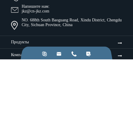
Напишите нам:
jkz@cn-jkz.com
NO. 688th South Baoguang Road, Xindu District, Chengdu
City, Sichuan Province, China
Продукты




Компания
Ресурсы и идеи
Услуги
Промышленность
Применение