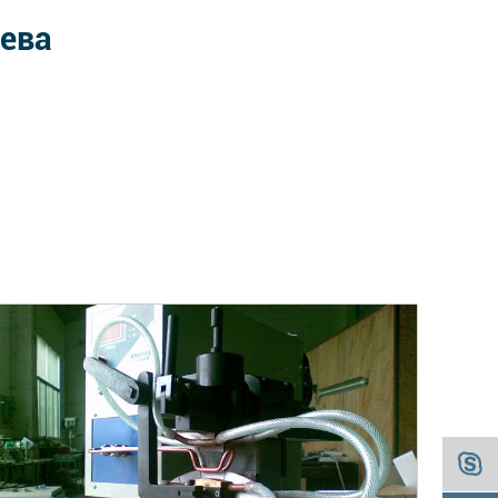
рева
