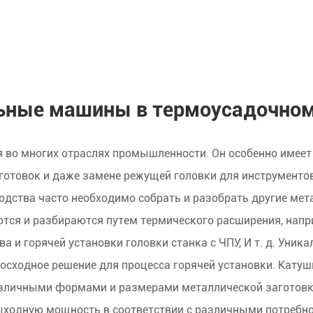
ьные машины в термоусадочном
я во многих отраслях промышленности. Он особенно имеет
отовок и даже замене режущей головки для инструментов с
дства часто необходимо собрать и разобрать другие мета
аются и разбираются путем термического расширения, нап
ава и горячей установки головки станка с ЧПУ, И т. д. Ун
осходное решение для процесса горячей установки. Кату
азличными формами и размерами металлической заготовк
ыходную мощность в соответствии с различными потребнос