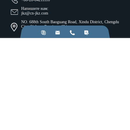
Напишите нам:
jkz@cn-jkz.com
NO. 688th South Baoguang Road, Xindu District, Chengdu
City, Sichuan Province, China




Продукты
Компания
Ресурсы и идеи
Услуги
Промышленность
Применение