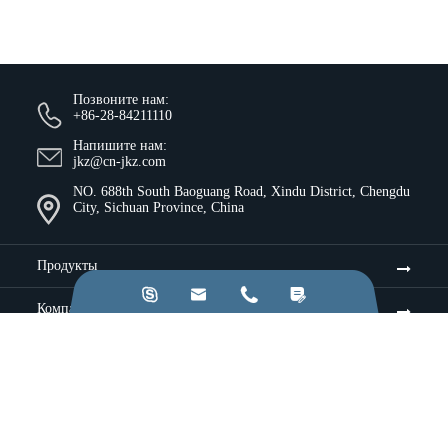
Позвоните нам:
+86-28-84211110
Напишите нам:
jkz@cn-jkz.com
NO. 688th South Baoguang Road, Xindu District, Chengdu
City, Sichuan Province, China
Продукты




Компания
Ресурсы и идеи
Услуги
Промышленность