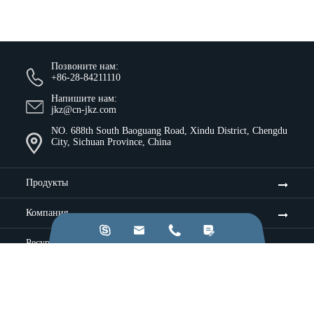
Позвоните нам:
+86-28-84211110
Напишите нам:
jkz@cn-jkz.com
NO. 688th South Baoguang Road, Xindu District, Chengdu
City, Sichuan Province, China
Продукты
Компания




Ресурсы и идеи
Услуги
Промышленность