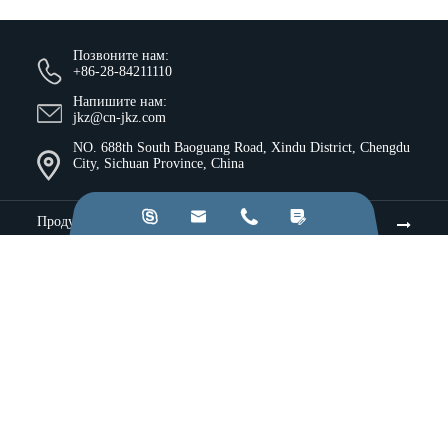
Позвоните нам:
+86-28-84211110
Напишите нам:
jkz@cn-jkz.com
NO. 688th South Baoguang Road, Xindu District, Chengdu
City, Sichuan Province, China




Продукты
Компания
Ресурсы и идеи
Услуги
Промышленность
Применение